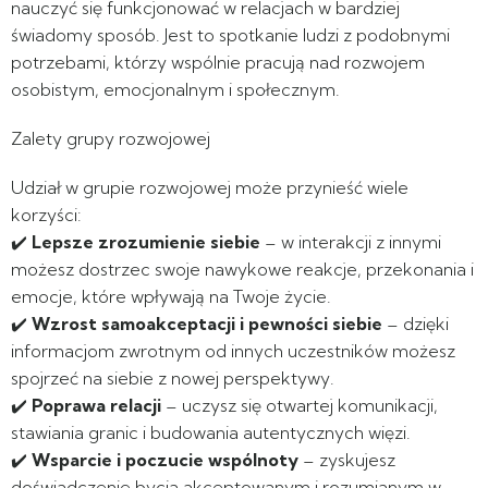
nauczyć się funkcjonować w relacjach w bardziej
świadomy sposób. Jest to spotkanie ludzi z podobnymi
potrzebami, którzy wspólnie pracują nad rozwojem
osobistym, emocjonalnym i społecznym.
Zalety grupy rozwojowej
Udział w grupie rozwojowej może przynieść wiele
korzyści:
✔️
Lepsze zrozumienie siebie
– w interakcji z innymi
możesz dostrzec swoje nawykowe reakcje, przekonania i
emocje, które wpływają na Twoje życie.
✔️
Wzrost samoakceptacji i pewności siebie
– dzięki
informacjom zwrotnym od innych uczestników możesz
spojrzeć na siebie z nowej perspektywy.
✔️
Poprawa relacji
– uczysz się otwartej komunikacji,
stawiania granic i budowania autentycznych więzi.
✔️
Wsparcie i poczucie wspólnoty
– zyskujesz
doświadczenie bycia akceptowanym i rozumianym w