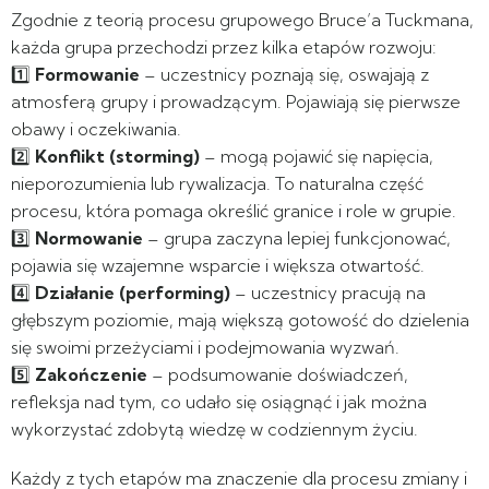
Zgodnie z teorią procesu grupowego Bruce’a Tuckmana,
każda grupa przechodzi przez kilka etapów rozwoju:
1️⃣
Formowanie
– uczestnicy poznają się, oswajają z
atmosferą grupy i prowadzącym. Pojawiają się pierwsze
obawy i oczekiwania.
2️⃣
Konflikt (storming)
– mogą pojawić się napięcia,
nieporozumienia lub rywalizacja. To naturalna część
procesu, która pomaga określić granice i role w grupie.
3️⃣
Normowanie
– grupa zaczyna lepiej funkcjonować,
pojawia się wzajemne wsparcie i większa otwartość.
4️⃣
Działanie (performing)
– uczestnicy pracują na
głębszym poziomie, mają większą gotowość do dzielenia
się swoimi przeżyciami i podejmowania wyzwań.
5️⃣
Zakończenie
– podsumowanie doświadczeń,
refleksja nad tym, co udało się osiągnąć i jak można
wykorzystać zdobytą wiedzę w codziennym życiu.
Każdy z tych etapów ma znaczenie dla procesu zmiany i