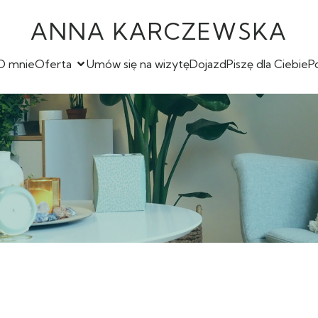
ANNA KARCZEWSKA
O mnie
Oferta
Umów się na wizytę
Dojazd
Piszę dla Ciebie
P