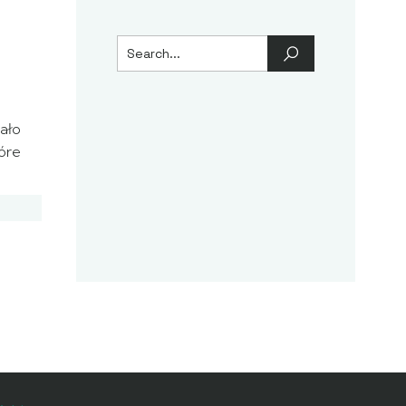
iało
óre