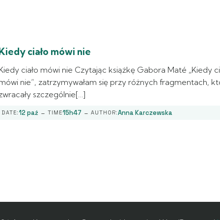
Kiedy ciało mówi nie
Kiedy ciało mówi nie Czytając książkę Gabora Maté „Kiedy c
mówi nie”, zatrzymywałam się przy różnych fragmentach, kt
zwracały szczególnie[…]
-
-
12 paź
15h47
Anna Karczewska
DATE:
TIME
AUTHOR: