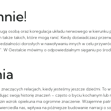
mnie!
 drugą osobą oraz koregulacja układu nerwowego w kierunku 
m także takich, które mogą ranić. Kiedy doświadczasz przerw
dzialności dorosłych w nawoływaniu innych w celu przywróce
e?”. W Gestalcie mówimy o odpowiedzialnym sięganiu po śro
ia
znaczących relacjach, kiedy jesteśmy jeszcze dziećmi. To 
dując swoją historię znaczeń – często o byciu kochanym lu
dzin wzrok opiekuna ma ogromne znaczenie. Wzajemne patrze
zwierciedla nas, wpływa na późniejsze budowanie narracji o s