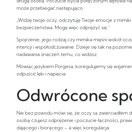
drugą osobą. Poczucie bycia połączonym wpływa na T
może przebiegać następująco:
„Widzę twoje oczy, odczytuję Twoje emocje z mimiki t
bezpieczeństwa. Mogę więc odprężyć się.”
Spojrzenie, jego rodzaj czy mimika mięśni wokół ocz
intencji i współodczuwanie. Dzieje się tak na pozi
nadawania znaczeń temu, co widzisz.
Mówiąc językiem Porgesa, koregulujemy się wzjame
odpuścić lęki i napięcia.
Odwrócone spo
Nie bez powodu mówi się, że oczy są zwierciadłem d
osobą czujesz odprężenie i poczucie łączności, pra
dającego i biorącego – a więc koregulacja.