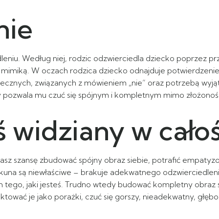
nie
leniu. Według niej, rodzic odzwierciedla dziecko poprzez pr
i mimiką. W oczach rodzica dziecko odnajduje potwierdzenie
sprzecznych, związanych z mówieniem „nie” oraz potrzebą wy
pozwala mu czuć się spójnym i kompletnym mimo złożoności 
ś widziany w całoś
asz szansę zbudować spójny obraz siebie, potrafić empatyzo
iekuna są niewłaściwe – brakuje adekwatnego odzwierciedleni
 tego, jaki jesteś. Trudno wtedy budować kompletny obraz sie
raktować je jako porażki, czuć się gorszy, nieadekwatny, gł