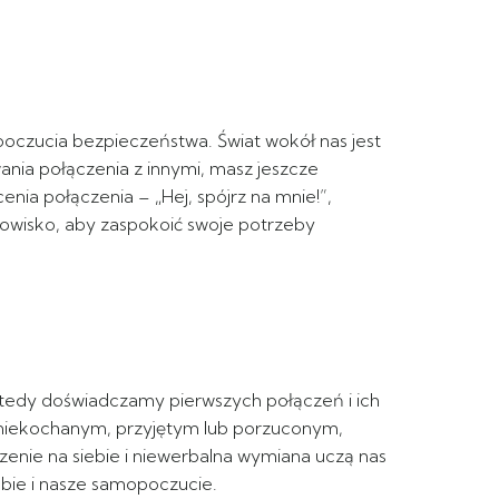
poczucia bezpieczeństwa. Świat wokół nas jest
ania połączenia z innymi, masz jeszcze
nia połączenia – „Hej, spójrz na mnie!”,
dowisko, aby zaspokoić swoje potrzeby
wtedy doświadczamy pierwszych połączeń i ich
b niekochanym, przyjętym lub porzuconym,
nie na siebie i niewerbalna wymiana uczą nas
obie i nasze samopoczucie.