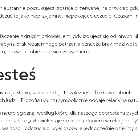
e nieustannie poszukujesz, zostaje przerwane, na przykład 
 odczuć to jako nieprzyjemne, niepokojące uczucie. Czasam
czenie z drugim człowiekiem, gdy izolujesz się od innych l
orącym. Brak wzajemnego patrzenia oznacza brak możliwości 
em, pozwala Tobie czuć się człowiekiem.
esteś
stnieje słowo, które oddaje tę zależność. To słowo „ubuntu”
ych ludzi”. Filozofia ubuntu symbolicznie oddaje relacyjną nat
ę neurologiczną, według której dla naszego dobrostanu psy
ber pisał, że „człowiek staje się osobą dopiero w relacji do
wartości i odczucia drugiej osoby, a jednocześnie dzielimy s