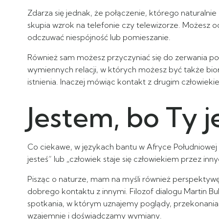
Zdarza się jednak, że połączenie, którego naturalni
skupia wzrok na telefonie czy telewizorze. Możesz
odczuwać niespójność lub pomieszanie.
Również sam możesz przyczyniać się do zerwania połą
wymiennych relacji, w których możesz być także bi
istnienia. Inaczej mówiąc kontakt z drugim człowieki
Jestem, bo Ty j
Co ciekawe, w językach bantu w Afryce Południowej i
jesteś” lub „człowiek staje się człowiekiem przez inn
Pisząc o naturze, mam na myśli również perspektyw
dobrego kontaktu z innymi. Filozof dialogu Martin Bu
spotkania, w którym uznajemy poglądy, przekonania, 
wzajemnie i doświadczamy wymiany.