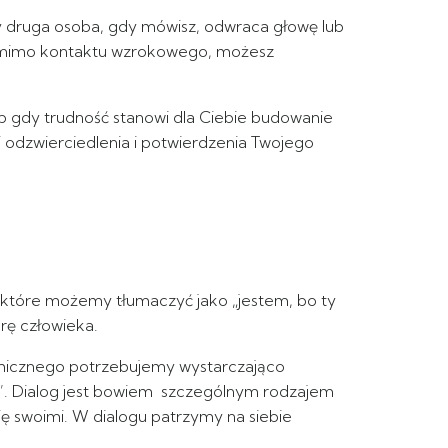
gdy druga osoba, gdy mówisz, odwraca głowę lub
i, mimo kontaktu wzrokowego, możesz
ub gdy trudność stanowi dla Ciebie budowanie
odzwierciedlenia i potwierdzenia Twojego
, które możemy tłumaczyć jako „jestem, bo ty
urę człowieka.
chicznego potrzebujemy wystarczająco
 Ty”. Dialog jest bowiem szczególnym rodzajem
ię swoimi. W dialogu patrzymy na siebie