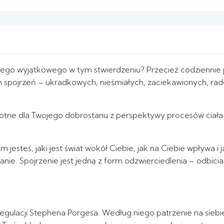
kiego wyjątkowego w tym stwierdzeniu? Przecież codziennie pa
 spojrzeń – ukradkowych, nieśmiałych, zaciekawionych, rados
totne dla Twojego dobrostanu z perspektywy procesów ciała 
 jesteś, jaki jest świat wokół Ciebie, jak na Ciebie wpływa 
nie. Spojrzenie jest jedną z form odzwierciedlenia – odbici
gulacji Stephena Porgesa. Według niego patrzenie na siebie