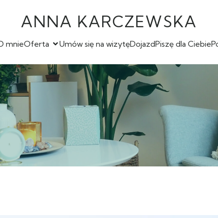
ANNA KARCZEWSKA
O mnie
Oferta
Umów się na wizytę
Dojazd
Piszę dla Ciebie
P