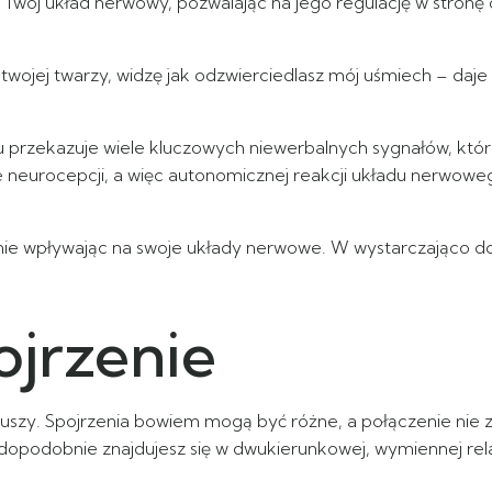
wój układ nerwowy, pozwalając na jego regulację w stronę 
wojej twarzy, widzę jak odzwierciedlasz mój uśmiech – daje m
u przekazuje wiele kluczowych niewerbalnych sygnałów, któr
omie neurocepcji, a więc autonomicznej reakcji układu nerwo
nie wpływając na swoje układy nerwowe. W wystarczająco 
jrzenie
uszy. Spojrzenia bowiem mogą być różne, a połączenie nie 
wdopodobnie znajdujesz się w dwukierunkowej, wymiennej rel