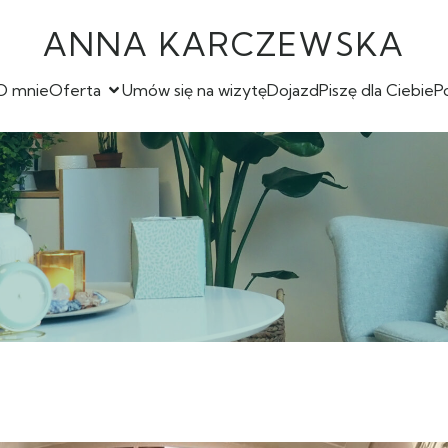
ANNA KARCZEWSKA
O mnie
Oferta
Umów się na wizytę
Dojazd
Piszę dla Ciebie
P