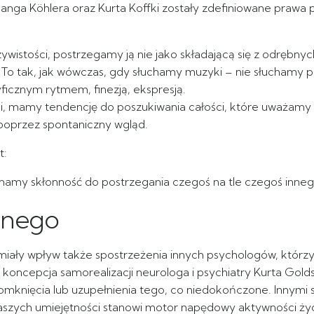
a Köhlera oraz Kurta Koffki zostały zdefiniowane prawa pe
ywistości, postrzegamy ją nie jako składającą się z odrębnych
To tak, jak wówczas, gdy słuchamy muzyki – nie słuchamy po
yficznym rytmem, finezją, ekspresją.
i, mamy tendencję do poszukiwania całości, które uważamy za
poprzez spontaniczny wgląd.
t:
, mamy skłonność do postrzegania czegoś na tle czegoś inneg
onego
iały wpływ także spostrzeżenia innych psychologów, którzy b
a koncepcja samorealizacji neurologa i psychiatry Kurta Go
omknięcia lub uzupełnienia tego, co niedokończone. Innymi 
y naszych umiejętności stanowi motor napędowy aktywności 