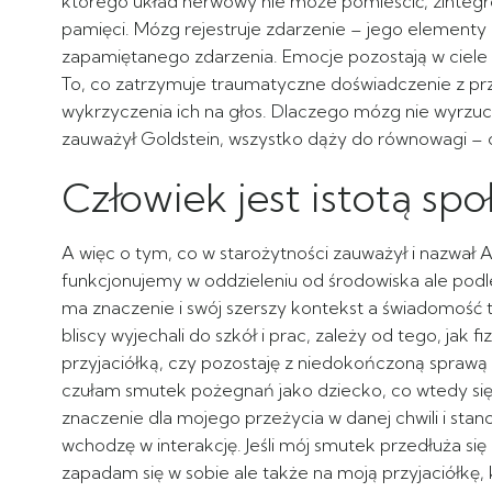
którego układ nerwowy nie może pomieścić, zintegro
pamięci. Mózg rejestruje zdarzenie – jego elementy
zapamiętanego zdarzenia. Emocje pozostają w ciele i w
To, co zatrzymuje traumatyczne doświadczenie z prz
wykrzyczenia ich na głos. Dlaczego mózg nie wyrzu
zauważył Goldstein, wszystko dąży do równowagi – 
Człowiek jest istotą sp
A więc o tym, co w starożytności zauważył i nazwał Ar
funkcjonujemy w oddzieleniu od środowiska ale podl
ma znaczenie i swój szerszy kontekst a świadomość 
bliscy wyjechali do szkół i prac, zależy od tego, ja
przyjaciółką, czy pozostaję z niedokończoną sprawą 
czułam smutek pożegnań jako dziecko, co wtedy się wy
znaczenie dla mojego przeżycia w danej chwili i stan
wchodzę w interakcję. Jeśli mój smutek przedłuża się 
zapadam się w sobie ale także na moją przyjaciółk