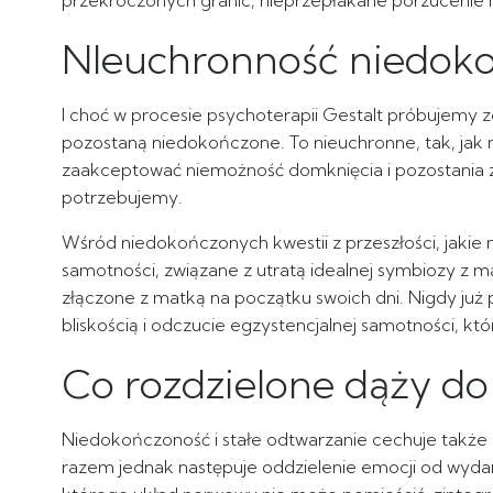
przekroczonych granic, nieprzepłakane porzucenie l
NIeuchronność niedok
I choć w procesie psychoterapii Gestalt próbujemy
pozostaną niedokończone. To nieuchronne, tak, jak 
zaakceptować niemożność domknięcia i pozostania z
potrzebujemy.
Wśród niedokończonych kwestii z przeszłości, jakie
samotności, związane z utratą idealnej symbiozy z ma
złączone z matką na początku swoich dni. Nigdy już 
bliskością i odczucie egzystencjalnej samotności, któ
Co rozdzielone dąży do
Niedokończoność i stałe odtwarzanie cechuje także 
razem jednak następuje oddzielenie emocji od wydar