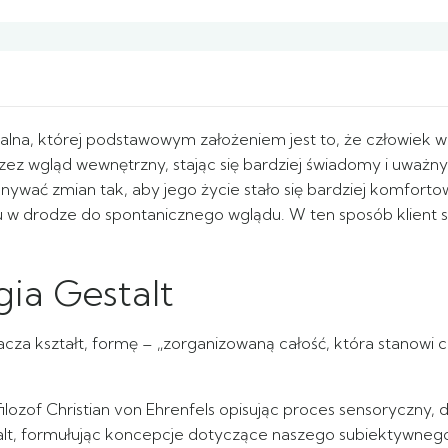
a, której podstawowym założeniem jest to, że człowiek wzrast
z wgląd wewnętrzny, stając się bardziej świadomy i uważny s
ywać zmian tak, aby jego życie stało się bardziej komforto
u w drodze do spontanicznego wglądu. W ten sposób klient st
gia Gestalt
za kształt, formę – „zorganizowaną całość, która stanowi coś
 filozof Christian von Ehrenfels opisując proces sensoryczny
alt, formułując koncepcje dotyczące naszego subiektywnego 