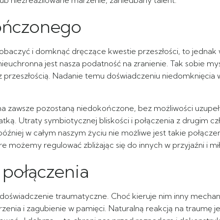
ub niezreazliowane marzenie, zaniedbany talent.
ończonego
 zobaczyć i domknąć dręczące kwestie przeszłości, to jedn
nieuchronna jest nasza podatność na zranienie. Tak sobie m
 przeszłością. Nadanie temu doświadczeniu niedomknięcia w
 na zawsze pozostaną niedokończone, bez możliwości uzupełn
tką. Utraty symbiotycznej bliskości i połączenia z drugim c
później w całym naszym życiu nie możliwe jest takie połącze
re możemy regulować zbliżając się do innych w przyjaźni i mi
 połączenia
doświadczenie traumatyczne. Choć kieruje nim inny mechani
zenia i zagubienie w pamięci. Naturalną reakcją na traumę 