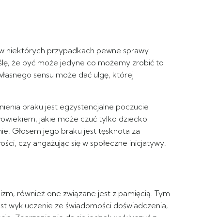
ak w niektórych przypadkach pewne sprawy
yślę, że być może jedyne co możemy zrobić to
łasnego sensu może dać ulgę, której
ienia braku jest egzystencjalne poczucie
złowiekiem, jakie może czuć tylko dziecko
nie. Głosem jego braku jest tęsknota za
łości, czy angażując się w społeczne inicjatywy.
zm, również one związane jest z pamięcią. Tym
jest wykluczenie ze świadomości doświadczenia,