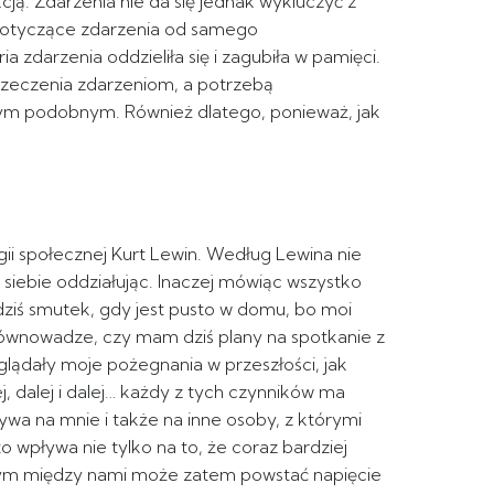
ą. Zdarzenia nie da się jednak wykluczyć z
e dotyczące zdarzenia od samego
 zdarzenia oddzieliła się i zagubiła w pamięci.
rzeczenia zdarzeniom, a potrzebą
nym podobnym. Również dlatego, ponieważ, jak
ogii społecznej Kurt Lewin. Według Lewina nie
siebie oddziałując. Inaczej mówiąc wszystko
dziś smutek, gdy jest pusto w domu, bo moi
w równowadze, czy mam dziś plany na spotkanie z
glądały moje pożegnania w przeszłości, jak
j, dalej i dalej… każdy z tych czynników ma
ywa na mnie i także na inne osoby, z którymi
to wpływa nie tylko na to, że coraz bardziej
jnym między nami może zatem powstać napięcie