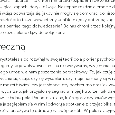
wać. I dobrze – to chroni nas przed rozpadem i dekonstrukcj
 – głos, zapach, dotyk, dźwięk. Następnie rozdziela emocj
ciąż odtwarzają się, jakby nie mogły się domknąć, bo historia
eszłości to także wewnętrzny konflikt między potrzebą zap
ca z pamięci tęgo doświadczenia? Bo nas chroni przed kolej
co rozdzielone dąży do połączenia.
ołeczną
ystoteles a co rozwinął w swojej teorii pola pionier psychol
egamy jego wpływowi i sami na nie wpływamy, wzajemnie na 
tego umożliwia nam poszerzenie perspektywy. To, jak czuję 
k fizycznie się czuję, czy się wyspałam, czy moje hormony są 
z moimi bliskimi, czy jest słońce, czy pochmurno oraz jak wy
darzało, jak przyjęło się żegnać w mojej kulturze i tak dale
owi składnik pola. Ponadto zmiana, któregoś z czynników wpł
a ja zagłębiam się w nim i odwołuję spotkanie z przyjaciółką, 
ę, która przeżywa tę odmowę na swój sposób. W polu relacy