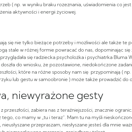
zeb ( np. w wyniku braku rozeznania, uświadomienia co jest
enia aktywności i energii życiowej.
ą się nie tylko bieżące potrzeby i możliwości ale także te 
gą stale w różnej formie powracać do nas, dopominając się z
yglądała się radziecka psycholożka i psychiatrka Bluma W.
 doszła do wniosku, że pozostawione, niedokończone zadani
szłości, które na różne sposoby nam się przypominają ( np.
 krzyku lub gestu w samoobronie ) może także prowadzić do os
a, niewyrażone gesty
przeszłości, zabiera nas z teraźniejszości, znacznie ograni
 z tego, co mamy w „tu i teraz”. Mam tu na myśli nieskończo
nieusłyszane przepraszam, niesłyszane jesteś dla mnie waż