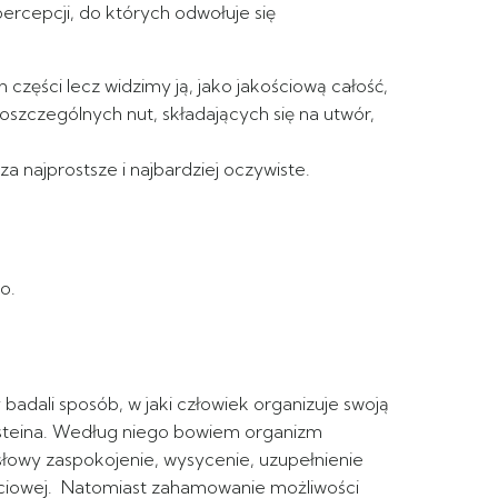
rcepcji, do których odwołuje się
 części lecz widzimy ją, jako jakościową całość,
szczególnych nut, składających się na utwór,
 najprostsze i najbardziej oczywiste.
o.
adali sposób, w jaki człowiek organizuje swoją
ldsteina. Według niego bowiem organizm
słowy zaspokojenie, wysycenie, uzupełnienie
życiowej. Natomiast zahamowanie możliwości